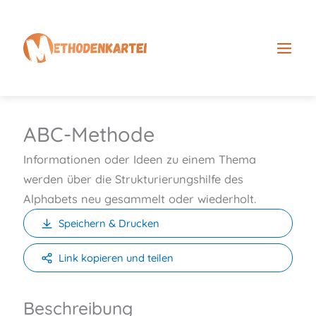
Z
u
m
I
n
h
a
ABC-Methode
l
Informationen oder Ideen zu einem Thema
t
werden über die Strukturierungshilfe des
s
Alphabets neu gesammelt oder wiederholt.
p
Speichern & Drucken
r
i
Link kopieren und teilen
n
g
Beschreibung
e