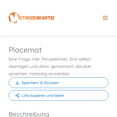
Z
u
m
I
n
h
a
Placemat
l
Eine Frage. Vier Perspektiven. Erst selbst
t
überlegen und dann gemeinsam darüber
s
sprechen. Vielseitig einsetzbar.
p
Speichern & Drucken
r
i
Link kopieren und teilen
n
g
Beschreibung
e